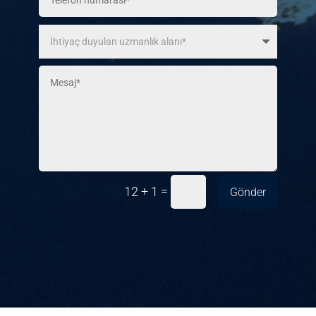
=
12 + 1
Gönder