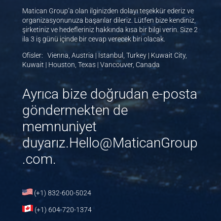
Matican Group’a olan ilginizden dolayı teşekkür ederiz ve
organizasyonunuza başarılar dileriz. Lütfen bize kendiniz,
şirketiniz ve hedefleriniz hakkında kısa bir bilgi verin. Size 2
ila 3 iş günü içinde bir cevap verecek biri olacak.
Ofisler: Vienna, Austria | Istanbul, Turkey | Kuwait City,
Kuwait | Houston, Texas | Vancouver, Canada
Ayrıca bize doğrudan e-posta
göndermekten de
memnuniyet
duyarız.Hello@MaticanGroup
.com
.
(+1) 832-600-5024
(+1) 604-720-1374